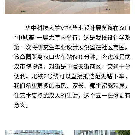
华中科技大学
MFA
毕业设计展览将在汉口
“中城荟”一层大厅内举行，这是我校设计学系
第一次将研究生毕业设计展设置在社区商圈。
该商圈距离汉口火车站仅
10
分钟，旁边就是武
汉市博物馆，对街是中寰天街商区，交通十分
便利。地铁
2
号线可以直接抵达范湖站下车，
我们希望更多的市民、家长、师生都能观展，
让艺术装点武汉人的生活，这个五一长假更有
意义。