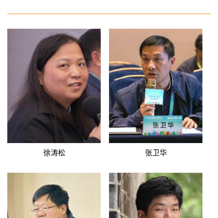
徐涛松
张卫华