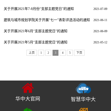
关于开展2021年7-8月份“支部主题党日”的通知
2021-07-09
建筑与城市规划学院关于开展“七一”表彰评选活动的通知
2021-06-11
关于开展2021年6月“支部主题党日”的通知
2021-06-09
关于开展2021年5月“支部主题党日”的通知
2021-05-12
上页
1
2
3
4
5
下页
华中大官网
智慧华中大